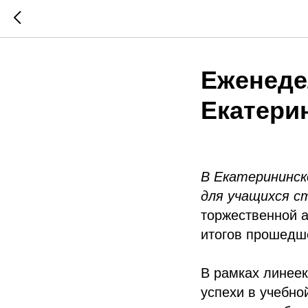
Еженеде
Екатери
В Екатерининск
для учащихся с
торжественной а
итогов прошедш
В рамках линее
успехи в учебно