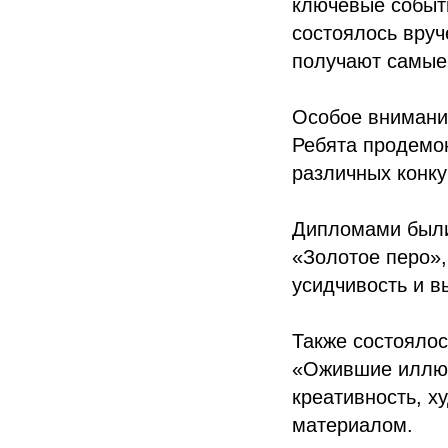
ключевые событ
состоялось вруч
получают самые
Особое внимани
Ребята продемон
различных конку
Дипломами были
«Золотое перо»,
усидчивость и в
Также состоялос
«Ожившие иллюс
креативность, х
материалом.