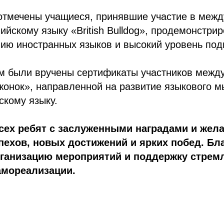
отмечены учащиеся, принявшие участие в меж
лийскому языку «British Bulldog», продемонстр
нию иностранных языков и высокий уровень под
м были вручены сертификаты участников межд
онок», направленной на развитие языкового м
скому языку.
сех ребят с заслуженными наградами и жел
пехов, новых достижений и ярких побед. Бл
организацию мероприятий и поддержку стрем
амореализации.