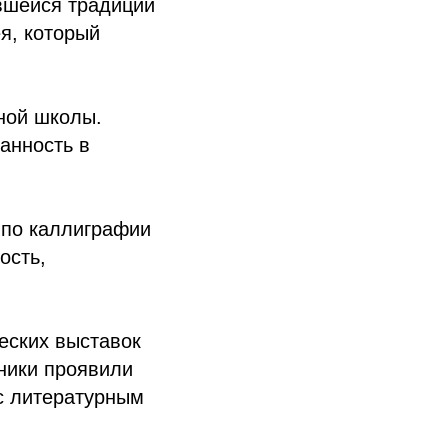
вшейся традиции
я, который
ной школы.
анность в
 по каллиграфии
ость,
еских выставок
ники проявили
 с литературным