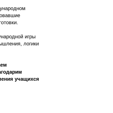
дународном
ировавшие
готовки.
ународной игры
ышления, логики
аем
агодарим
ления учащихся