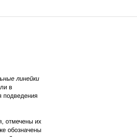
ьные линейки
ли в
я подведения
, отмечены их
кже обозначены