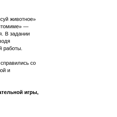
исуй животное»
антомиме» —
. В задании
водя
й работы.
 справились со
ой и
ательной игры,