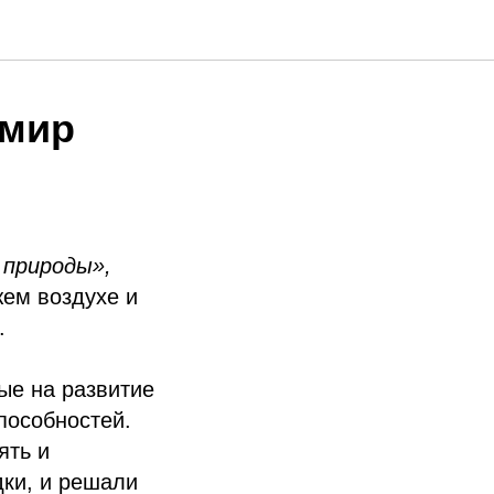
 мир
 природы»,
ем воздухе и
.
ые на развитие
пособностей.
ять и
дки, и решали