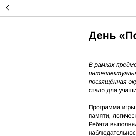
День «П
В рамках предм
интеллектуальн
посвящённая о
стало для учащ
Программа игры
памяти, логичес
Ребята выполнял
наблюдательност