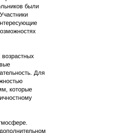
ольников были
 Участники
 интересующие
возможностях
 возрастных
овые
ательность. Для
ожностью
мм, которые
личностному
тмосфере.
 дополнительном