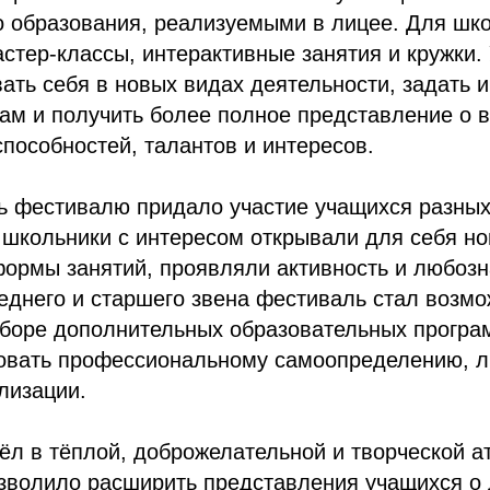
о образования, реализуемыми в лицее. Для шк
стер-классы, интерактивные занятия и кружки.
ать себя в новых видах деятельности, задать
ам и получить более полное представление о 
способностей, талантов и интересов.
ь фестивалю придало участие учащихся разных
 школьники с интересом открывали для себя н
ормы занятий, проявляли активность и любозн
еднего и старшего звена фестиваль стал возм
ыборе дополнительных образовательных програ
вовать профессиональному самоопределению, 
лизации.
ёл в тёплой, доброжелательной и творческой а
зволило расширить представления учащихся о