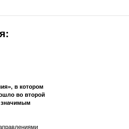
я:
ия», в котором
рошло во второй
о значимым
направлениями