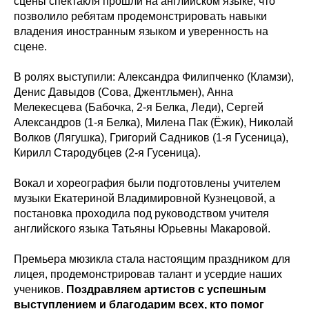
сцены спектакля прошли на английском языке, что
позволило ребятам продемонстрировать навыки
владения иностранным языком и уверенность на
сцене.
В ролях выступили: Александра Филипченко (Кламзи),
Денис Давыдов (Сова, Джентльмен), Анна
Мелекесцева (Бабочка, 2-я Белка, Леди), Сергей
Александров (1-я Белка), Милена Пак (Ёжик), Николай
Волков (Лягушка), Григорий Садников (1-я Гусеница),
Кирилл Стародубцев (2-я Гусеница).
Вокал и хореография были подготовлены учителем
музыки Екатериной Владимировной Кузнецовой, а
постановка проходила под руководством учителя
английского языка Татьяны Юрьевны Макаровой.
Премьера мюзикла стала настоящим праздником для
лицея, продемонстрировав талант и усердие наших
учеников.
Поздравляем артистов с успешным
выступлением и благодарим всех, кто помог